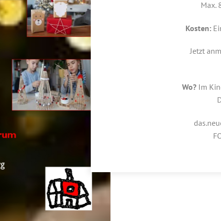
Max. 
Kosten:
Ei
Jetzt an
Wo?
Im Kin
D
das.ne
F