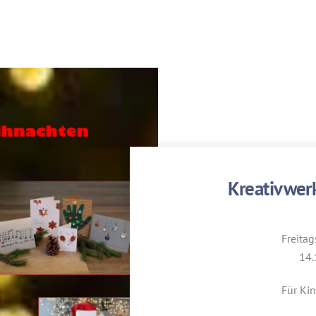
Kreativwer
Freitag
14.
Für Ki