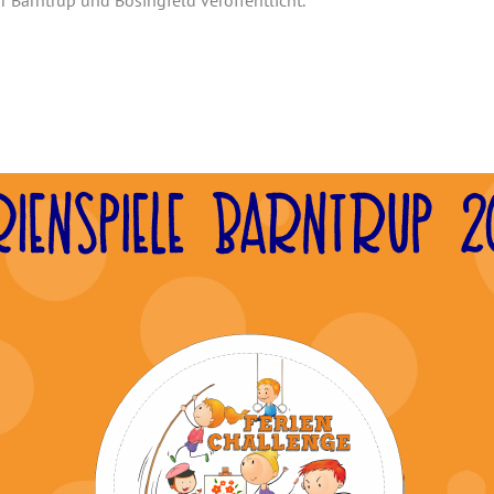
 Barntrup und Bösingfeld veröffentlicht.