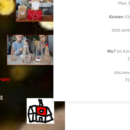
Max. 
Kosten:
Ei
Jetzt an
Wo?
Im Kin
D
das.ne
F