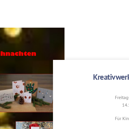
Kreativwer
Freitag
14.
Für Ki