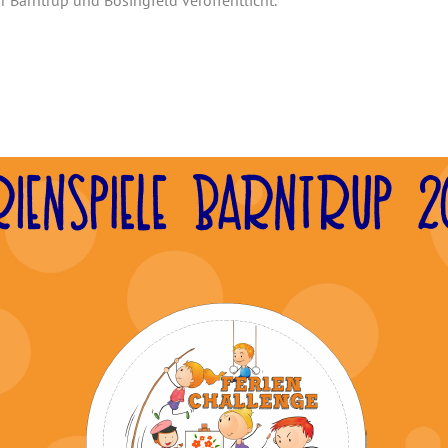
 Barntrup und Bösingfeld veröffentlicht.