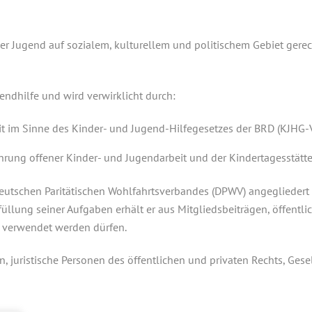
 der Jugend auf sozialem, kulturellem und politischem Gebiet gere
ndhilfe und wird verwirklicht durch:
t im Sinne des Kinder- und Jugend-Hilfegesetzes der BRD (KJHG-VI
rung offener Kinder- und Jugendarbeit und der Kindertagesstätten
Deutschen Paritätischen Wohlfahrtsverbandes (DPWV) angegliedert 
Erfüllung seiner Aufgaben erhält er aus Mitgliedsbeiträgen, öffent
 verwendet werden dürfen.
n, juristische Personen des öffentlichen und privaten Rechts, Ges