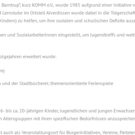
Barntrup”, kurz KOMM e.V., wurde 1985 aufgrund einer Initiative 
d Lernstube im Ortsteil Alverdissen wurde dabei in die Trägerscha
indern) zu helfen, um ihre sozialen und schulischen Defizite aus
 und SozialarbeiterInnen eingestellt, um Jugendtreffs und wei
Folgejahren erweitert wurde:
um)
und der Stadtbücherei; themenorientierte Ferienspiele
r 6- bis ca. 20-jährigen Kinder, Jugendlichen und jungen Erwac
en Altersgruppen mit ihren spezifischen Bedürfnissen anzuspreche
auch als Veranstaltungsort für Bürgerinitiativen, Vereine, Parte