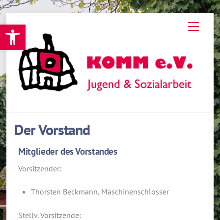
Skip
Werkzeugleiste öffnen
Menu
to
content
Der Vorstand
Mitglieder des Vorstandes
Vorsitzender:
Thorsten Beckmann, Maschinenschlosser
Stellv. Vorsitzende: