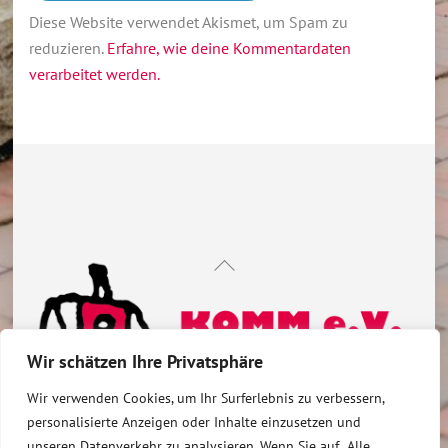
Diese Website verwendet Akismet, um Spam zu
reduzieren.
Erfahre, wie deine Kommentardaten
verarbeitet werden.
Back
To
Top
Wir schätzen Ihre Privatsphäre
Wir verwenden Cookies, um Ihr Surferlebnis zu verbessern,
personalisierte Anzeigen oder Inhalte einzusetzen und
Datenschutzerklärung
Impressum
unseren Datenverkehr zu analysieren. Wenn Sie auf „Alle